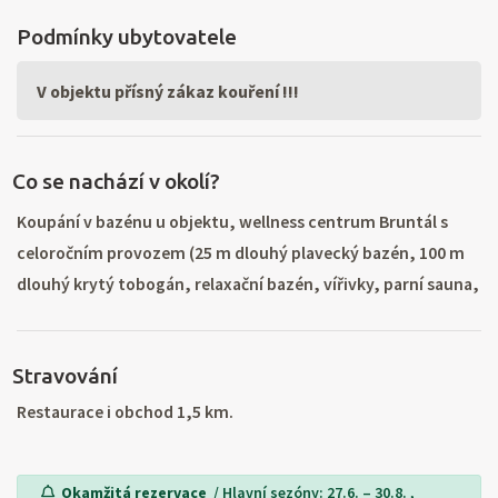
Podmínky ubytovatele
V objektu přísný zákaz kouření !!!
Co se nachází v okolí?
Koupání v bazénu u objektu, wellness centrum Bruntál s
celoročním provozem (25 m dlouhý plavecký bazén, 100 m
dlouhý krytý tobogán, relaxační bazén, vířivky, parní sauna,
divoká řeka, mokrý bar) 14 km, lázně Karlova Studánka
(bazén se slanou vodou 32 - 34°C, vodoléčebné atrakce,
Stravování
whirlpool, sauna) 7 km, aquacentrum Slunce Rýmařov 10
km, víceúčelové hřiště na tenis, volejbal, nohejbal, fotbal v
Restaurace i obchod 1,5 km.
obci, vyjížďky na koních 500 m, automatická kuželkárna 7
km, tenisové kurty 1,5 km. Nejbližší lyžařský vlek s nočním
Okamžitá rezervace
/ Hlavní sezóny: 27.6. – 30.8. ,