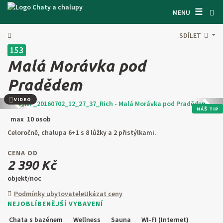
☰
VYHLEDÁVAČ CHAT
MENU
INSPIRUJTE SE
SDÍLET
153
INFORMACE
Malá Morávka pod
O NÁS
Pradědem
KONTAKTY
VIDEO
Předchozí
Další
NÁŠ TIP
max 10 osob
VSTUP PRO MAJITELE
Celoročně, chalupa 6+1 s 8 lůžky a 2 přistýlkami.
HLEDAT NA WEBU
CENA OD
2 390 Kč
NABÍDNOUT OBJEKT
objekt/noc
Podmínky ubytovatele
Ukázat ceny
CZ
SK
EN
DE
NEJOBLÍBENĚJŠÍ VYBAVENÍ
PL
Chata s bazénem
Wellness
Sauna
WI-FI (Internet)