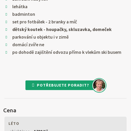
lehátka
badminton
set pro fotbálek - 2 branky a míč
dětský koutek - houpačky, skluzavka, domeček
parkování u objektu i v zimě
domácí zvíře ne
po dohodě zajištění odvozu přímo k vlekům ski busem
POTŘEBUJETE PORADIT?
Cena
LÉTO