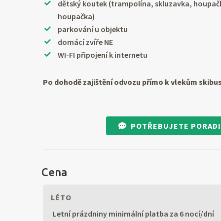
dětský koutek (trampolína, skluzavka, houpačk
houpačka)
parkování u objektu
domácí zvíře NE
WI-FI připojení k internetu
Po dohodě zajištění odvozu přímo k vlekům skibu
POTŘEBUJETE PORADI
Cena
LÉTO
Letní prázdniny minimální platba za 6 nocí/dní