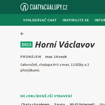
VYHLEDÁVAČ CHAT
INSPIRUJTE SE
INFO
Horní Václavov
D015
PRONÁJEM
max 14 osob
Celoročně, chalupa 6+1 s max. 12 lůžky a 2
přistýlkami.
NEJOBLÍBENĚJŠÍ VYBAVENÍ
Chata s bazénem
Sauna
WI-FI (Internet)
Uza