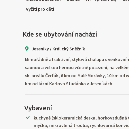
Vyžití pro děti
Kde se ubytování nachází
Jeseníky / Králický Sněžník
Mimořádně atraktivní, stylová chalupa s venkovn
saunou a velkou hernou včetně posezení, na velké
ski areálu Čerťák, 6 km od Malé Morávky, 10 km od w
km od lázní Karlova Studánka v Jeseníkách.
Vybavení
kuchyně (sklokeramická deska, horkovzdušná 
myčka, mikrovlnná trouba, rychlovarná konvic