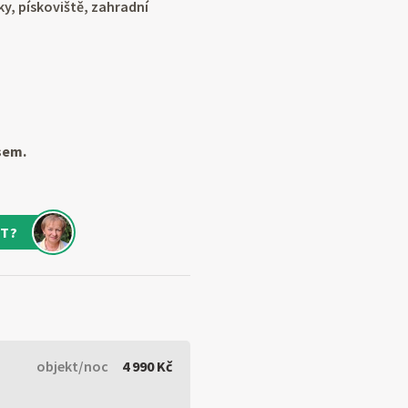
y, pískoviště, zahradní
sem.
T?
objekt/noc
4 990 Kč