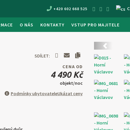
C
+420 602 668 525
RMACE
O NÁS
KONTAKTY
VSTUP PRO MAJITELE
Předchozí
SDÍLET:
CENA OD
4 490 Kč
objekt/noc
Podmínky ubytovatele
Ukázat ceny
vřený dvůr