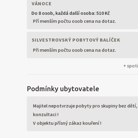
VÁNOCE
Do 8 osob,
každá další osoba: 510 Kč
Pří menším počtu osob cena na dotaz.
SILVESTROVSKÝ POBYTOVÝ BALÍČEK
Při menším počtu osob cena na dotaz.
+ spotř
Podmínky ubytovatele
Majitel nepotvrzuje pobyty pro skupiny bez dětí,
konzultaci !
V objektu přísný zákaz kouření !