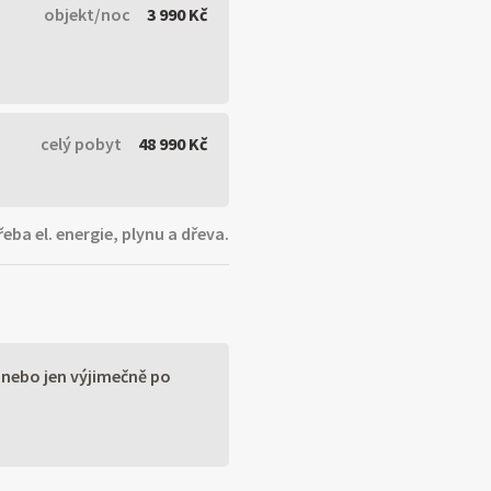
objekt/noc
3 990 Kč
celý pobyt
48 990 Kč
eba el. energie, plynu a dřeva.
 nebo jen výjimečně po