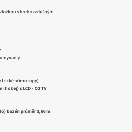
u vložkou s horkovzdušným
y
2 umyvadly
ktrické přímotopy)
air hokej) s LCD - O2 TV
lo) bazén průměr 3,66 m