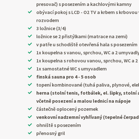
presovač) s posezením a kachlovými kamny
obývací pokoj s LCD - O2 TV a krbem s krbovo
rozvodem
3 ložnice (3/4)
ložnice se 2 přistýlkami (matrace na zemi)
v patře u schodiště otevřená hala s posezením
1x koupelna s vanou, sprchou, WC a 2 umyvadl
1x koupelna s rohovou vanou, sprchou, WC a 
1x samostatné WC s umyvadlem
finská sauna pro 4 - 5 osob
topení kombinované (tuhá paliva, plynové, ele
herna (stolní tenis, fotbálek, el. šipky, stolní 
včetně posezení a malou lednicí na nápoje
částečně oplocený pozemek
venkovní nadzemní vyhřívaný (tepelné čerpad
ohniště s posezením
přenosný gril