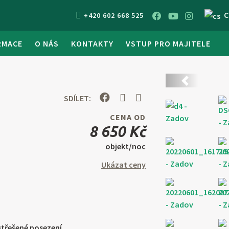
C
+420 602 668 525
RMACE
O NÁS
KONTAKTY
VSTUP PRO MAJITELE
Předchozí
SDÍLET:
CENA OD
8 650 Kč
objekt/noc
Ukázat ceny
třešené posezení