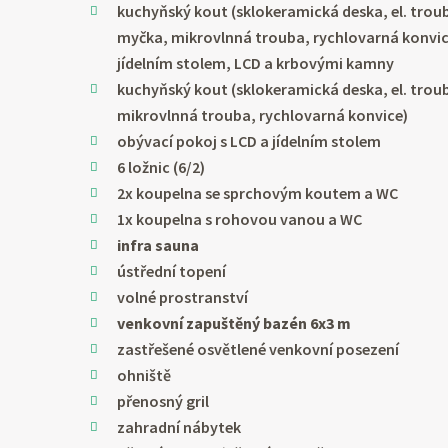
kuchyňský kout (sklokeramická deska, el. trou
myčka, mikrovlnná trouba, rychlovarná konvice
jídelním stolem, LCD a krbovými kamny
kuchyňský kout (sklokeramická deska, el. trou
mikrovlnná trouba, rychlovarná konvice)
obývací pokoj s LCD a jídelním stolem
6 ložnic (6/2)
2x koupelna se sprchovým koutem a WC
1x koupelna s rohovou vanou a WC
infra sauna
ústřední topení
volné prostranství
venkovní zapuštěný bazén 6x3 m
zastřešené osvětlené venkovní posezení
ohniště
přenosný gril
zahradní nábytek