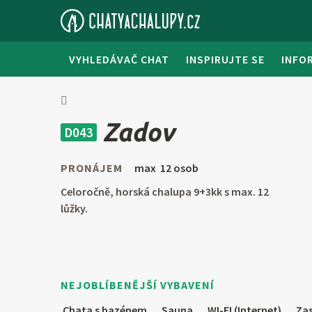
VYHLEDÁVAČ CHAT
INSPIRUJTE SE
INFO
Zadov
D043
PRONÁJEM
max 12 osob
Celoročně, horská chalupa 9+3kk s max. 12
lůžky.
NEJOBLÍBENĚJŠÍ VYBAVENÍ
Chata s bazénem
Sauna
WI-FI (Internet)
Zas