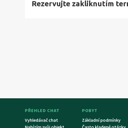
Rezervujte zakliknutím te
PŘEHLED CHAT
POBYT
Vyhledávač chat
Základní podmínky
Nabízím svůj objekt
Často kladené otázky