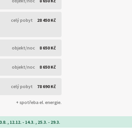
objekt/noc
8 650 Kč
celý pobyt
28 450 Kč
objekt/noc
8 650 Kč
objekt/noc
8 650 Kč
celý pobyt
78 690 Kč
+ spotřeba el. energie.
8. , 12.12. - 14.3. , 25.3. - 29.3.