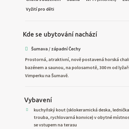
Vyžití pro děti
Kde se ubytování nachází
Šumava / západní Čechy
Prostorná, atraktivní, nově postavená horská ch
bazénem a saunou, na polosamotě, 300 m od lyžařs
Vimperku na Šumavě.
Vybavení
kuchyňský kout (sklokeramická deska, ledničk
trouba, rychlovarná konvice) v obytné místno
se vstupem na terasu