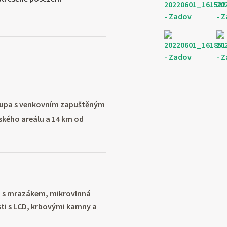
alupa s venkovním zapuštěným
kého areálu a 14 km od
a s mrazákem, mikrovlnná
sti s LCD, krbovými kamny a