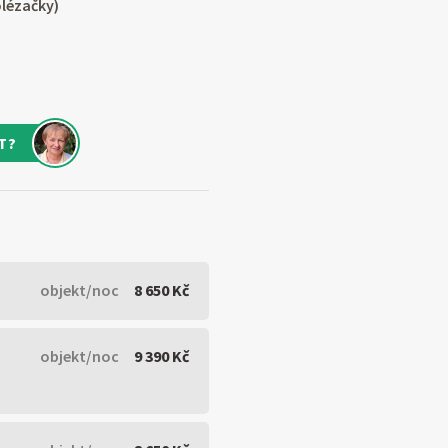
olézačky)
T?
objekt/noc
8 650 Kč
objekt/noc
9 390 Kč