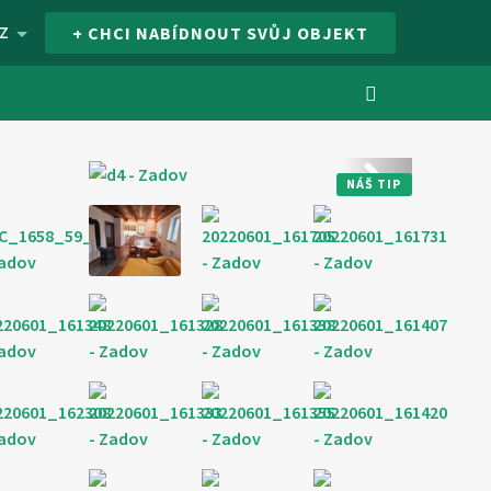
Z
+ CHCI NABÍDNOUT SVŮJ OBJEKT
Další
NÁŠ TIP