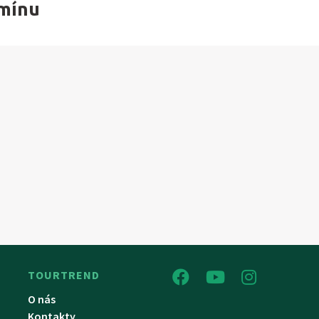
rmínu
TOURTREND
O nás
Kontakty