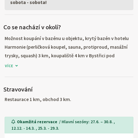
sobota - sobota!
Co se nachází v okolí?
Možnost koupání v bazénu u objektu, krytý bazén v hotelu
Harmonie (perličková koupel, sauna, protiproud, masážní
trysky, squash) 3 km, koupaliště 4 km v Bystřici pod
Hostýnem (minigolf, volejbal). Nejbližší lyžařské vleky na
VÍCE
Tesáku 3 km, Ski areál Troják (5 vleků, půjčovna lyžařského a
snowboardového vybavení, lyžařská a snowboardová škola,
Stravování
půjčovna dětských sněžných skútrů, skútr taxi, umělé
zasněžování, noční lyžování), trasy pro běžky přímo u chaty.
Restaurace 1 km, obchod 3 km.
Turistika a cykloturistika v krásné přírodě Hostýnských
vrchů. Výlety na Sv. Hostýn (poutní místo, rozhledna, vodní
Okamžitá rezervace
/ Hlavní sezóny: 27.6. – 30.8. ,
kaple s vývěrem zázračně léčivé vody, křížová cesta), do
12.12. - 14.3. , 25.3. - 29.3.
Holešova (zámek, synagoga), Kroměříže (zámecké zahrady v