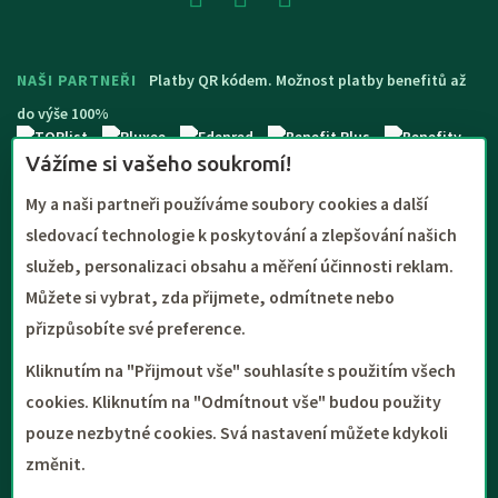
NAŠI PARTNEŘI
Platby QR kódem. Možnost platby benefitů až
do výše 100%
Vážíme si vašeho soukromí!
My a naši partneři používáme soubory cookies a další
sledovací technologie k poskytování a zlepšování našich
služeb, personalizaci obsahu a měření účinnosti reklam.
Můžete si vybrat, zda přijmete, odmítnete nebo
přizpůsobíte své preference.
Kliknutím na "Přijmout vše" souhlasíte s použitím všech
Copyright (c) TOURTREND s.r.o. | 1990 - 2026 | Veškerý obsah těchto
cookies. Kliknutím na "Odmítnout vše" budou použity
webových stránek podléhá autorské ochraně podle zákona č.
pouze nezbytné cookies. Svá nastavení můžete kdykoli
121/2000 Sb. autorského zákona a kopírování, šíření či
pozměňování obsahu těchto stránek (zejména fotografií a videí)
změnit.
je protiprávní.