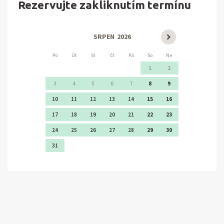
Rezervujte zakliknutím termínu
UNESCO, muzeum Maxe Švabinského atd.), Zlína a Lešné
(ZOO).
SRPEN
2026
Po
Út
St
Čt
Pá
So
Ne
1
2
3
4
5
6
7
8
9
10
11
12
13
14
15
16
17
18
19
20
21
22
23
24
25
26
27
28
29
30
31