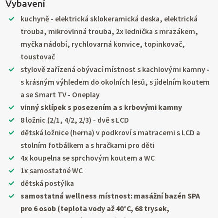
Vybavení
kuchyně - elektrická sklokeramická deska, elektrická
trouba, mikrovlnná trouba, 2x lednička s mrazákem,
myčka nádobí, rychlovarná konvice, topinkovač,
toustovač
stylově zařízená obývací místnost s kachlovými kamny -
s krásným výhledem do okolních lesů, s jídelním koutem
a se Smart TV - Oneplay
vinný sklípek s posezením a s krbovými kamny
8 ložnic (2/1, 4/2, 2/3) - dvě s LCD
dětská ložnice (herna) v podkroví s matracemi s LCD a
stolním fotbálkem a s hračkami pro děti
4x koupelna se sprchovým koutem a WC
1x samostatné WC
dětská postýlka
samostatná wellness místnost: masážní bazén SPA
pro 6 osob (teplota vody až 40°C, 68 trysek,