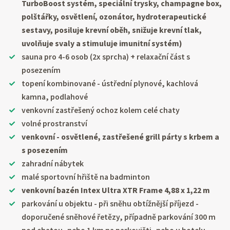
TurboBoost systém, speciální trysky, champagne box,
polštářky, osvětlení, ozonátor, hydroterapeutické
sestavy, posiluje krevní oběh, snižuje krevní tlak,
uvolňuje svaly a stimuluje imunitní systém)
sauna pro 4-6 osob (2x sprcha) + relaxační část s
posezením
topení kombinované - ústřední plynové, kachlová
kamna, podlahové
venkovní zastřešený ochoz kolem celé chaty
volné prostranství
venkovní - osvětlené, zastřešené grill párty s krbem a
s posezením
zahradní nábytek
malé sportovní hřiště na badminton
venkovní bazén Intex Ultra XTR Frame 4,88 x 1,22 m
parkování u objektu - při sněhu obtížnější příjezd -
doporučené sněhové řetězy, případně parkování 300 m