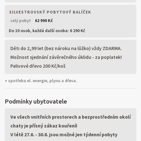
SILVESTROVSKÝ POBYTOVÝ BALÍČEK
celý pobyt
62 990 Kč
Do 10 osob,
každá další osoba: 6 290 Kč
Děti do 2,99 let (bez nároku na lůžko) vždy ZDARMA.
Možnost sjednání závěrečného úklidu - za poplatek!
Palivové dřevo 200 Kč/koš
+ spotřeba el. energie, plynu a dřeva.
Podmínky ubytovatele
Ve všech vnitřních prostorech a bezprostředním okolí
chaty je přísný zákaz kouření!
V létě 27.6. - 30.8. jsou možné jen týdenní pobyty