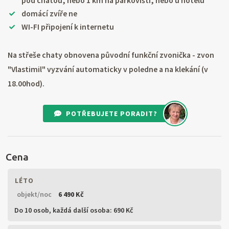
pod chatou, nebo 1 km na parkovišti, nebo u hotelu
domácí zvíře ne
WI-FI připojení k internetu
Na střeše chaty obnovena původní funkční zvonička - zvon
"Vlastimil" vyzvání automaticky v poledne a na klekání (v
18.00hod).
POTŘEBUJETE PORADIT?
Cena
LÉTO
objekt/noc
6 490 Kč
Do 10 osob,
každá další osoba: 690 Kč