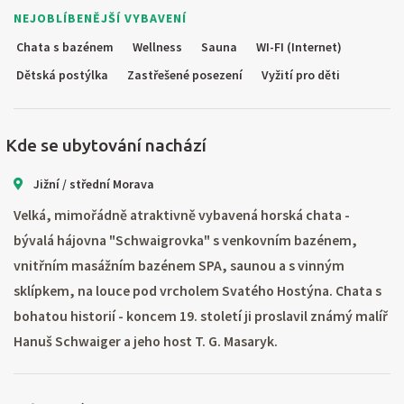
NEJOBLÍBENĚJŠÍ VYBAVENÍ
Chata s bazénem
Wellness
Sauna
WI-FI (Internet)
Dětská postýlka
Zastřešené posezení
Vyžití pro děti
Kde se ubytování nachází
Jižní / střední Morava
Velká, mimořádně atraktivně vybavená horská chata -
bývalá hájovna "Schwaigrovka" s venkovním bazénem,
vnitřním masážním bazénem SPA, saunou a s vinným
sklípkem, na louce pod vrcholem Svatého Hostýna. Chata s
bohatou historií - koncem 19. století ji proslavil známý malíř
Hanuš Schwaiger a jeho host T. G. Masaryk.