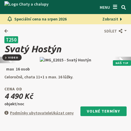
☰
VYHLEDÁVAČ CHAT
MENU
Speciální cena na srpen 2026
Zobrazit
INSPIRUJTE SE
SDÍLET
INFORMACE
T250
O NÁS
Svatý Hostýn
KONTAKTY
VIDEO
Předchozí
Další
NÁŠ TIP
max 16 osob
VSTUP PRO MAJITELE
Celoročně, chata 11+1 s max. 16 lůžky.
HLEDAT NA WEBU
CENA OD
4 490 Kč
NABÍDNOUT OBJEKT
objekt/noc
VOLNÉ TERMÍNY
Podmínky ubytovatele
Ukázat ceny
CZ
SK
EN
DE
PL