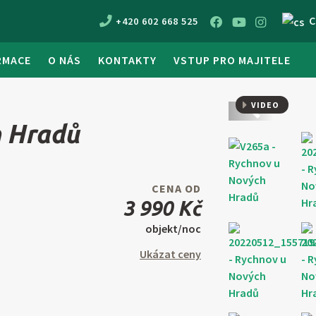
C
+420 602 668 525
RMACE
O NÁS
KONTAKTY
VSTUP PRO MAJITELE
VIDEO
Předchozí
 Hradů
CENA OD
3 990 Kč
objekt/noc
Ukázat ceny