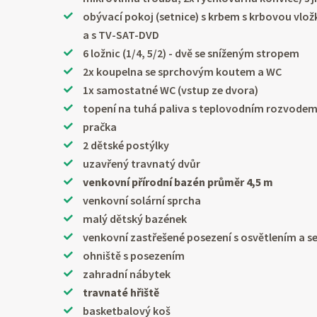
obývací pokoj (setnice) s krbem s krbovou vl
a s TV-SAT-DVD
6 ložnic (1/4, 5/2) - dvě se sníženým stropem
2x koupelna se sprchovým koutem a WC
1x samostatné WC (vstup ze dvora)
topení na tuhá paliva s teplovodním rozvode
pračka
2 dětské postýlky
uzavřený travnatý dvůr
venkovní přírodní bazén průměr 4,5 m
venkovní solární sprcha
malý dětský bazének
venkovní zastřešené posezení s osvětlením a s
ohniště s posezením
zahradní nábytek
travnaté hřiště
basketbalový koš