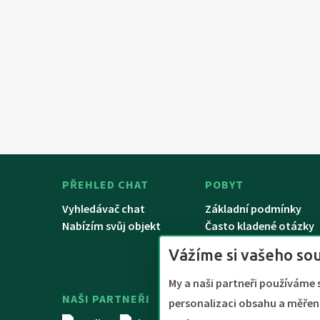
PŘEHLED CHAT
POBYT
Vyhledávač chat
Základní podmínky
Nabízím svůj objekt
Často kladené otázky
Řešení problémů
Vážíme si vašeho so
My a naši partneři používáme 
NAŠI PARTNEŘI
Platby QR kódem. Možnost platb
personalizaci obsahu a měření