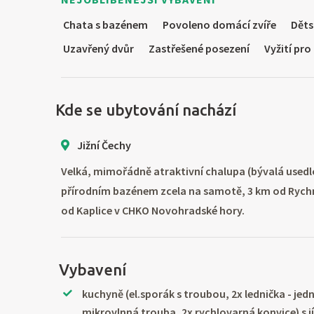
Chata s bazénem
Povoleno domácí zvíře
Děts
Uzavřený dvůr
Zastřešené posezení
Vyžití pro
Kde se ubytování nachází
Jižní Čechy
Velká, mimořádně atraktivní chalupa (bývalá used
přírodním bazénem zcela na samotě, 3 km od Rych
od Kaplice v CHKO Novohradské hory.
Vybavení
kuchyně (el.sporák s troubou, 2x lednička - j
mikrovlnná trouba, 2x rychlovarná konvice) s 