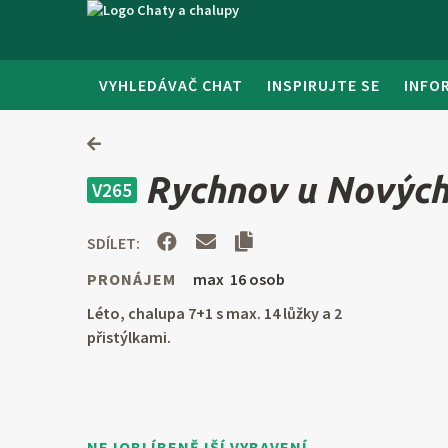
VYHLEDÁVAČ CHAT
INSPIRUJTE SE
INFO
Rychnov u Nových
V265
SDÍLET:
PRONÁJEM
max 16 osob
Léto, chalupa 7+1 s max. 14 lůžky a 2
přistýlkami.
NEJOBLÍBENĚJŠÍ VYBAVENÍ