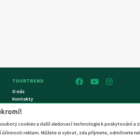
TOURTREND
O nás
Kontakty
Dárkový poukaz
ukromí!
soubory cookies a další sledovací technologie k poskytování a z
y benefitů až do výše 100%
 účinnosti reklam. Můžete si vybrat, zda přijmete, odmítnete ne