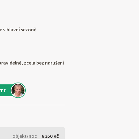
 v hlavní sezoně
avidelně, zcela bez narušení
T?
objekt/noc
6 350 Kč