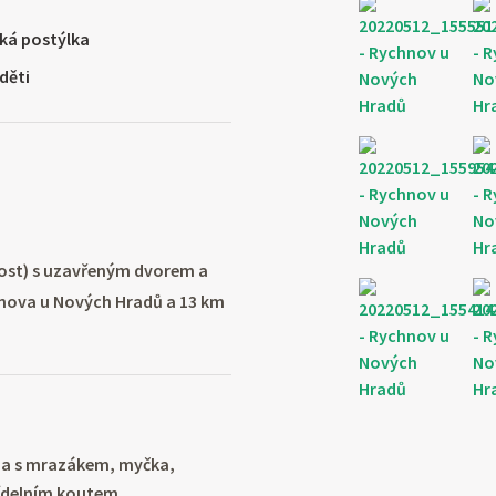
ká postýlka
 děti
lost) s uzavřeným dvorem a
nova u Nových Hradů a 13 km
edna s mrazákem, myčka,
jídelním koutem