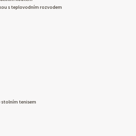
ožkou s teplovodním rozvodem
m
e stolním tenisem