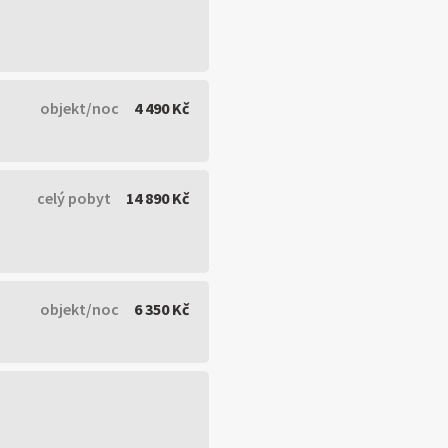
objekt/noc
4 490 Kč
celý pobyt
14 890 Kč
objekt/noc
6 350 Kč