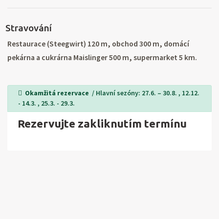
(SUP, šnorchlování, potápění, vodní lyže, kanoe, kajak,
jachting), canyoning, lukostřelba, tennis, paragliding, golf,
Stravování
koně, rybaření. Výlety: lázeňské město Bád Goisern 5 km,
lázně Bad Ischl 15 km, Hallstatt se solnou horou (exkurze) 8
Restaurace (Steegwirt) 120 m, obchod 300 m, domácí
km, horská střediska Dachstein a Krippenstein (lanovky a
pekárna a cukrárna Maislinger 500 m, supermarket 5 km.
jeskyně) 21 km.
Okamžitá rezervace
/ Hlavní sezóny: 27.6. – 30.8. , 12.12.
- 14.3. , 25.3. - 29.3.
Rezervujte zakliknutím termínu