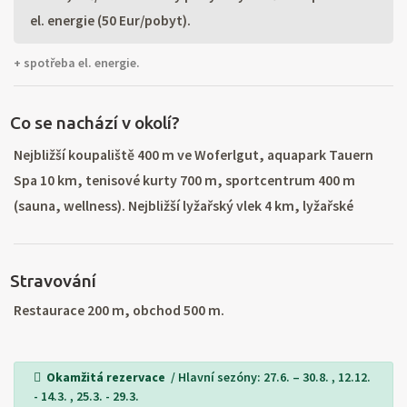
el. energie (50 Eur/pobyt).
+ spotřeba el. energie.
Co se nachází v okolí?
Nejbližší koupaliště 400 m ve Woferlgut, aquapark Tauern
Spa 10 km, tenisové kurty 700 m, sportcentrum 400 m
(sauna, wellness). Nejbližší lyžařský vlek 4 km, lyžařské
středisko Zell am See - Kaprun 5 km (lanovka, lyžařská škola,
půjčovna lyží). Běžecké tratě v okolí.
Stravování
Restaurace 200 m, obchod 500 m.
Okamžitá rezervace
/ Hlavní sezóny: 27.6. – 30.8. , 12.12.
- 14.3. , 25.3. - 29.3.