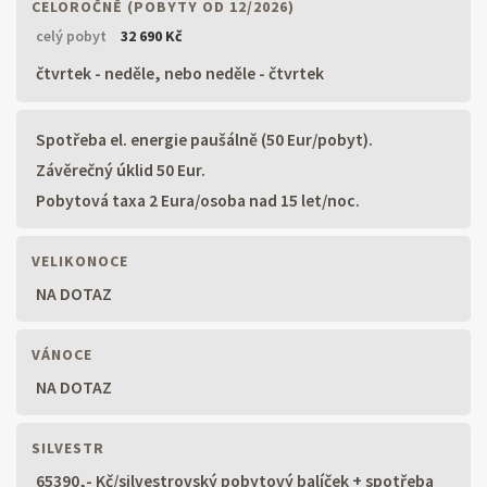
CELOROČNĚ (POBYTY OD 12/2026)
celý pobyt
32 690 Kč
čtvrtek - neděle, nebo neděle - čtvrtek
Spotřeba el. energie paušálně (50 Eur/pobyt).
Závěrečný úklid 50 Eur.
Pobytová taxa 2 Eura/osoba nad 15 let/noc.
VELIKONOCE
NA DOTAZ
VÁNOCE
NA DOTAZ
SILVESTR
65390,- Kč/silvestrovský pobytový balíček + spotřeba