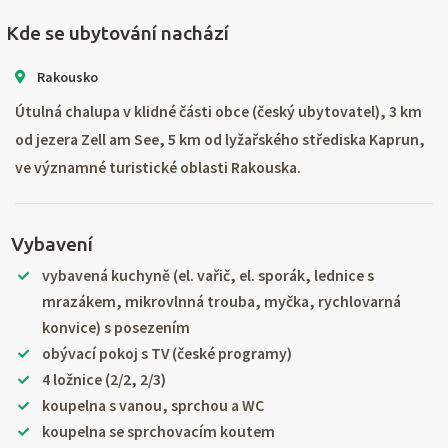
Kde se ubytování nachází
Rakousko
Útulná chalupa v klidné části obce (český ubytovatel), 3 km
od jezera Zell am See, 5 km od lyžařského střediska Kaprun,
ve významné turistické oblasti Rakouska.
Vybavení
vybavená kuchyně (el. vařič, el. sporák, lednice s
mrazákem, mikrovlnná trouba, myčka, rychlovarná
konvice) s posezením
obývací pokoj s TV (české programy)
4 ložnice (2/2, 2/3)
koupelna s vanou, sprchou a WC
koupelna se sprchovacím koutem