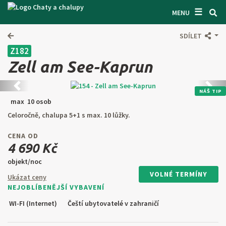
☰
VYHLEDÁVAČ CHAT
MENU
INSPIRUJTE SE
SDÍLET
Z182
INFORMACE
Zell am See-Kaprun
O NÁS
Předchozí
Další
NÁŠ TIP
KONTAKTY
max 10 osob
Celoročně, chalupa 5+1 s max. 10 lůžky.
VSTUP PRO MAJITELE
CENA OD
HLEDAT NA WEBU
4 690 Kč
objekt/noc
NABÍDNOUT OBJEKT
VOLNÉ TERMÍNY
Ukázat ceny
NEJOBLÍBENĚJŠÍ VYBAVENÍ
CZ
SK
EN
DE
WI-FI (Internet)
Čeští ubytovatelé v zahraničí
PL