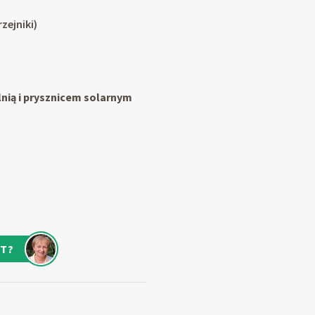
zejniki)
lnią i prysznicem solarnym
T?