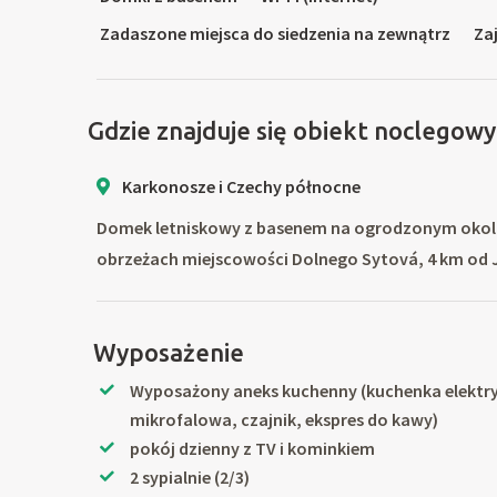
Zadaszone miejsca do siedzenia na zewnątrz
Zaj
Gdzie znajduje się obiekt noclegowy
Karkonosze i Czechy północne
Domek letniskowy z basenem na ogrodzonym okolicy,
obrzeżach miejscowości Dolnego Sytová, 4 km od 
Wyposażenie
Wyposażony aneks kuchenny (kuchenka elektr
mikrofalowa, czajnik, ekspres do kawy)
pokój dzienny z TV i kominkiem
2 sypialnie (2/3)