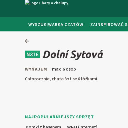
WYSZUKIWARKA CZATÓW
ZAINSPIROWAĆ S
Dolní Sytová
N816
WYNAJEM
max 6 osob
Całorocznie, chata 3+1 se 6 łóżkami.
NAJPOPULARNIEJSZY SPRZĘT
Domki z basenem
WI-FI (Internet)