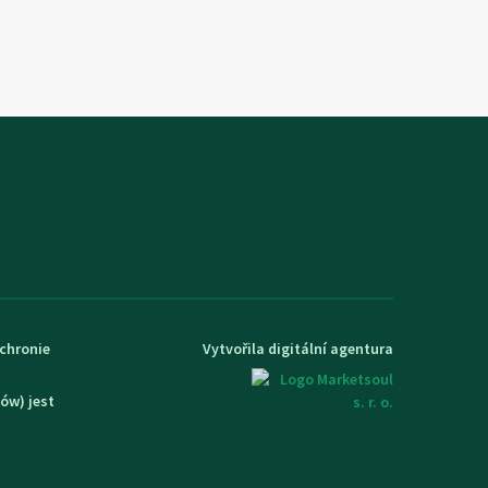
ochronie
Vytvořila digitální agentura
ów) jest