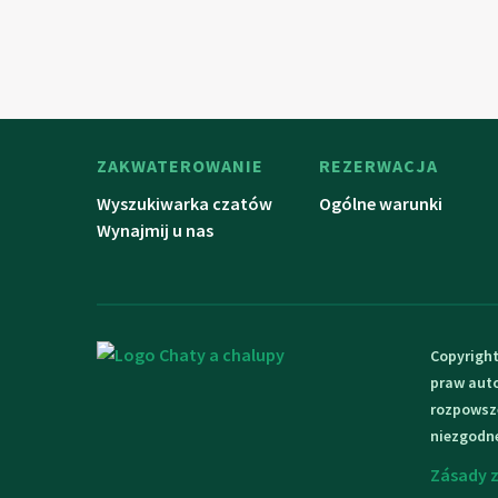
ZAKWATEROWANIE
REZERWACJA
Wyszukiwarka czatów
Ogólne warunki
Wynajmij u nas
Copyright
praw auto
rozpowsze
niezgodn
Zásady 