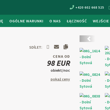
+420 602 668 525
IĘ
OGÓLNE WARUNKI
O NAS
ŁĄCZNOŚĆ
WEJŚCIE
Předchozí
SDÍLET:
CENA OD
98 EUR
obiekt/noc
pokaż ceny