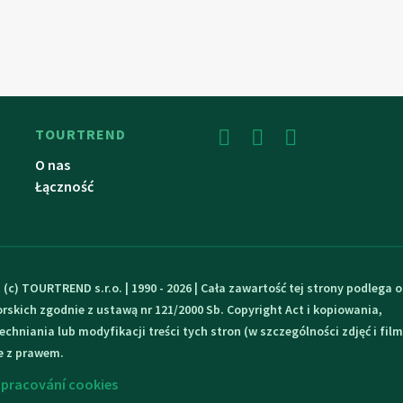
TOURTREND
O nas
Łączność
 (c) TOURTREND s.r.o. | 1990 - 2026 | Cała zawartość tej strony podlega 
rskich zgodnie z ustawą nr 121/2000 Sb. Copyright Act i kopiowania,
chniania lub modyfikacji treści tych stron (w szczególności zdjęć i film
e z prawem.
zpracování cookies