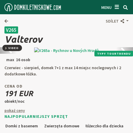
☰
WYSZUKIWARKA CZATÓW
MENU
ZAINSPIROWAĆ SIĘ
SDÍLET
V265
OGÓLNE WARUNKI
Valterov
O NAS
VIDEO
Předchozí
Kolej
TYPY TOURTRENDU
ŁĄCZNOŚĆ
max 16 osob
Czerwiec - sierpień, domek 7+1 z max 14 miejsc noclegowych i 2
WEJŚCIE WŁAŚCICIELA
dodatkowe łóżka.
SZUKAJ W TEKŚCIE
CENA OD
191 EUR
ZAPROPONUJ PRZEDMIOT
obiekt/noc
pokaż ceny
NAJPOPULARNIEJSZY SPRZĘT
CZ
SK
EN
DE
Domki z basenem
Zwierzęta domowe
łóżeczko dla dziecka
PL