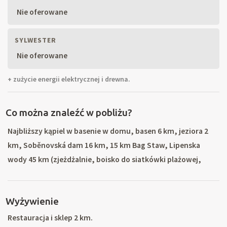
Nie oferowane
SYLWESTER
Nie oferowane
+ zużycie energii elektrycznej i drewna.
Co można znaleźć w pobliżu?
Najbliższy kąpiel w basenie w domu, basen 6 km, jeziora 2
km, Soběnovská dam 16 km, 15 km Bag Staw, Lipenska
wody 45 km (zjeżdżalnie, boisko do siatkówki plażowej,
rower i rowery wodne, żeglarstwo, windsurfing, wszystkie
sporty wodne, restauracje, kajak, do jazda konna, minigolf,
Wyżywienie
streetball). Turystyka piesza i rowerowa w południowych
Czechach. Wycieczki do okolicy: Klasztor Zlata Koruna,
Restauracja i sklep 2 km.