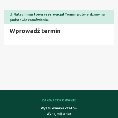
Czeski Krumlov (UNESCO) - ilość wydarzeń kulturalnych i
społecznych, zamek, odnawialne teatr, odwiedź PLA
Natychmiastowa rezerwacja!
Termin potwierdzimy na
Novohradské Góry - Žofínský Las, Dolina Terčino Kraví
podstawie zamówienia.
widokowa na twierdzy górskiej Žumberk, Nowa Zamki
Wprowadź termin
wokół źródeł z gojeniem wody źródlanej Pohorského
strumienia wody zbiornik Římov, Trocnova (Memorial Jan
Žižka), Rožmberk nad Vltavou, Czech Velenice, Gmünd,
wycieczki do Austrii. Sąsiednie miasta: Kaplice, Czeski
Krumlov, Trhové świń.
ZAKWATEROWANIE
Wyszukiwarka czatów
Wynajmij u nas