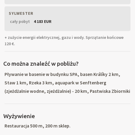
SYLWESTER
cały pobyt
4 183 EUR
+ zużycie energii elektrycznej, gazu i wody. Sprzątanie końcowe
120 €.
Co można znaleźć w pobliżu?
Pływanie w basenie w budynku SPA, basen Králíky 2 km,
Staw 1 km, Rzeka 3 km, aquapark w Senftenberg
(zjeżdżalnie wodne, zjeżdżalnie) - 20 km, Pastwiska Zbiorniki
wodne (pływanie łódką, basen, rowery wodne) - 15 km,
korty tenisowe - 100m. Najbliższy wyciąg narciarski - 200m,
Wyżywienie
ośrodek narciarski Šanov (wypożyczalnia nart, szkółka
narciarska, wypożyczalnia skuterów, cross-szlaki kraju w
Restauracja 500 m, 200 m sklep.
pobliżu. Wycieczki: widokowe na Red Water, wycieczki w