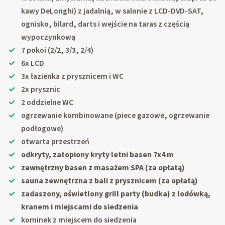
kawy DeLonghi) z jadalnią, w salonie z LCD-DVD-SAT,
ognisko, bilard, darts i wejście na taras z częścią
wypoczynkową
7 pokoi (2/2, 3/3, 2/4)
6x LCD
3x łazienka z prysznicem i WC
2x prysznic
2 oddzielne WC
ogrzewanie kombinowane (piece gazowe, ogrzewanie
podłogowe)
otwarta przestrzeń
odkryty, zatopiony kryty letni basen 7x4 m
zewnętrzny basen z masażem SPA (za opłatą)
sauna zewnętrzna z bali z prysznicem (za opłatą)
zadaszony, oświetlony grill party (budka) z lodówką,
kranem i miejscami do siedzenia
kominek z miejscem do siedzenia