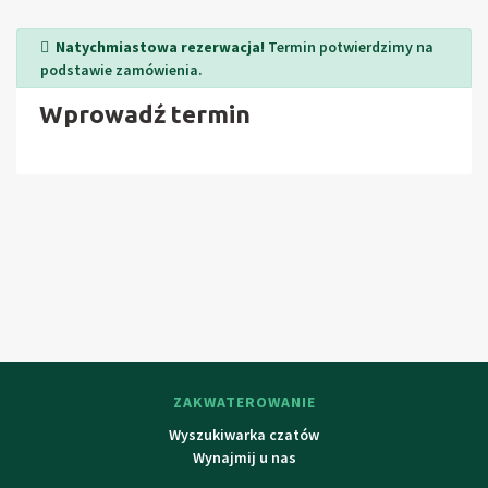
góry Orl (Rokytnice, Rick) oraz Jesioniki (Snìžník) , jazda na
Natychmiastowa rezerwacja!
Termin potwierdzimy na
rowerze w pobliżu
podstawie zamówienia.
Wprowadź termin
ZAKWATEROWANIE
Wyszukiwarka czatów
Wynajmij u nas