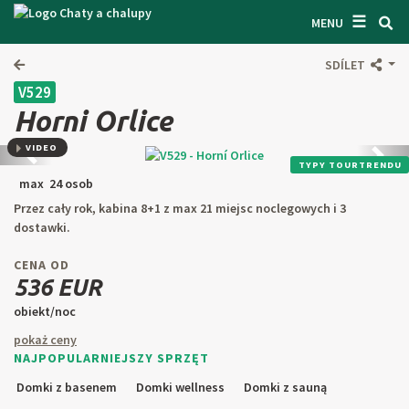
☰
WYSZUKIWARKA CZATÓW
MENU
ZAINSPIROWAĆ SIĘ
SDÍLET
V529
OGÓLNE WARUNKI
Horni Orlice
O NAS
VIDEO
Předchozí
Kolej
TYPY TOURTRENDU
ŁĄCZNOŚĆ
max 24 osob
Przez cały rok, kabina 8+1 z max 21 miejsc noclegowych i 3
WEJŚCIE WŁAŚCICIELA
dostawki.
SZUKAJ W TEKŚCIE
CENA OD
536 EUR
ZAPROPONUJ PRZEDMIOT
obiekt/noc
pokaż ceny
NAJPOPULARNIEJSZY SPRZĘT
CZ
SK
EN
DE
Domki z basenem
Domki wellness
Domki z sauną
PL