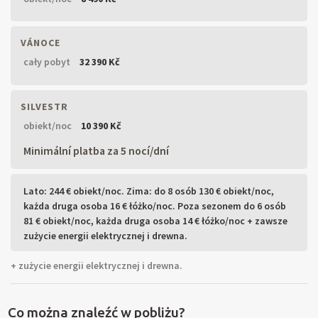
VÁNOCE
cały pobyt
32 390 Kč
SILVESTR
obiekt/noc
10 390 Kč
Minimální platba za 5 nocí/dní
Lato: 244 € obiekt/noc. Zima: do 8 osób 130 € obiekt/noc,
każda druga osoba 16 € łóżko/noc. Poza sezonem do 6 osób
81 € obiekt/noc, każda druga osoba 14 € łóżko/noc + zawsze
zużycie energii elektrycznej i drewna.
+ zużycie energii elektrycznej i drewna.
Co można znaleźć w pobliżu?