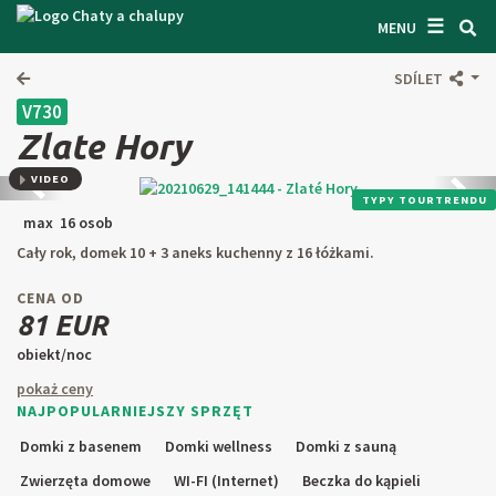
☰
WYSZUKIWARKA CZATÓW
MENU
ZAINSPIROWAĆ SIĘ
SDÍLET
V730
OGÓLNE WARUNKI
Zlate Hory
O NAS
VIDEO
Předchozí
Kolej
TYPY TOURTRENDU
ŁĄCZNOŚĆ
max 16 osob
Cały rok, domek 10 + 3 aneks kuchenny z 16 łóżkami.
WEJŚCIE WŁAŚCICIELA
CENA OD
SZUKAJ W TEKŚCIE
81 EUR
obiekt/noc
ZAPROPONUJ PRZEDMIOT
pokaż ceny
NAJPOPULARNIEJSZY SPRZĘT
CZ
SK
EN
DE
Domki z basenem
Domki wellness
Domki z sauną
PL
Zwierzęta domowe
WI-FI (Internet)
Beczka do kąpieli