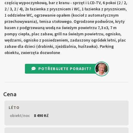
częścią wypoczynkową, bar z kranu - sprzęt i LCD-TV, 6 pokoi (2 / 2,
2 / 3, 2 / 4), 2x łazienka z prysznicem i WC, 1 łazienka z prysznicem,
1 oddzielne WC, ogrzewanie opałem (kocioł z automatycznym
przechowywania), tenisa stołowego. Ogrodzone podwórze, kryty
basen z podgrzewaną wodą na świeżym powietrzu 7,3 x3, 7 m
pompy ciepła, plac zabaw, grill na świeżym powietrzu, ognisko,
wędzarni, ognisko z posiedzeniem, zadaszony ogródek letni, plac
zabaw dla dzieci (drabinki, zjeżdżalnia, huśtawka). Parking
obiektu, zwierzęta dozwolone
POTŘEBUJETE PORADIT?
Cena
LÉTO
obiekt/noc
8 490 Kč