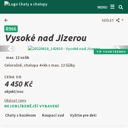
☰
VYHĽADÁVAČ CHÁT
MENU
INŠPIRUJTE SA
SDÍLET
R966
INFORMÁCIE O POBYTE
Vysoké nad Jizerou
O NÁS
Predchádzajúca
Ďalši
TIP TOURTRENDU
KONTAKTY
max 12 osôb
Celoročně, chalupa 4+kk s max. 12 lůžky.
VSTUP PRO MAJITELE
CENA OD
HĽADAŤ NA WEBE
4 450 Kč
objekt/noc
PONÚKNUŤ OBJEKT
Ukázat ceny
NEJOBLÍBENĚJŠÍ VYBAVENÍ
CZ
SK
EN
DE
Chaty s bazénom
Koupací sud
Vyžitie pre deti
PL