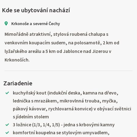
Kde se ubytování nachází
Krkonoše a severné Čechy
Mimořádně atraktivní, stylová roubená chalupa s
venkovním koupacím sudem, na polosamotě, 2 km od
lyžařského areálu a 5 km od Jablonce nad Jizerou v
Krkonoších.
Zariadenie
kuchyňský kout (indukční deska, kamna na dřevo,
lednička s mrazákem, mikrovlnná trouba, myčka,
pákový kávovar, rychlovarná konvice) v obývací světnici
s jídelním stolem
3 ložnice (1/3, 1/4, 1/5) - jedna s krbovými kamny
komfortní koupelna se stylovým umyvadlem,