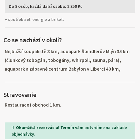
Do 8 osôb,
každá další osoba: 2 350 Kč
+ spotřeba el. energie a briket.
Co se nachází v okolí?
Nejbližší koupaliště 8 km, aquapark Špindlerův Mlýn 35 km
(člunkový tobogán, tobogány, whirpoll, sauna, pára),
aquapark a zábavné centrum Babylon v Liberci 40 km,
tenisový kurt vedle objektu (po dohodě za poplatek).
Nejbližší lyžařský areál 2 km, další lyžařská střediska: Skiareál
Stravovanie
Šachty, Paseky nad Jizerou, Kamenec, Rokytnice,
Herlíkovice, Kořenov. Letní i zimní turistika, krásné
Restaurace i obchod 1 km.
hřebenové túry po Krkonoších, návštěva okolních
rekreačních center - Rokytnice nad Jizerou, Špindlerův
Okamžitá rezervácia!
Termín vám potvrdíme na základe
Mlýn, Harrachov, celodenní výlety - Jablonec nad Nisou
objednávky.
(muzeum sklářství a bižuterie), Liberec (ZOO, zábavní park