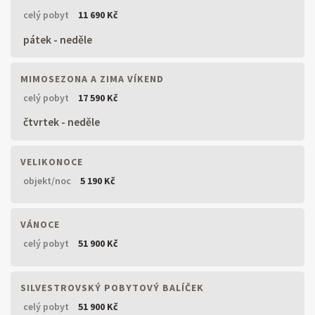
celý pobyt
11 690 Kč
pátek - neděle
MIMOSEZONA A ZIMA VÍKEND
celý pobyt
17 590 Kč
čtvrtek - neděle
VELIKONOCE
objekt/noc
5 190 Kč
VÁNOCE
celý pobyt
51 900 Kč
SILVESTROVSKÝ POBYTOVÝ BALÍČEK
celý pobyt
51 900 Kč