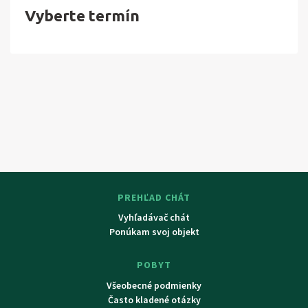
Vyberte termín
Babylon - největší aquapark v ČR), Český ráj (Prachovské
skály, Trosky, Kost).
PREHĽAD CHÁT
Vyhľadávač chát
Ponúkam svoj objekt
POBYT
Všeobecné podmienky
Často kladené otázky