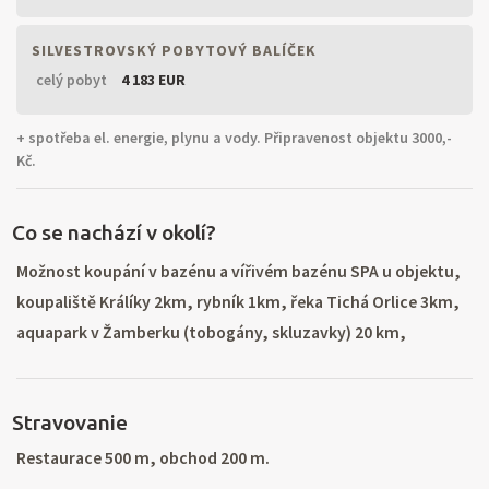
SILVESTROVSKÝ POBYTOVÝ BALÍČEK
celý pobyt
4 183 EUR
+ spotřeba el. energie, plynu a vody. Připravenost objektu 3000,-
Kč.
Co se nachází v okolí?
Možnost koupání v bazénu a vířivém bazénu SPA u objektu,
koupaliště Králíky 2km, rybník 1km, řeka Tichá Orlice 3km,
aquapark v Žamberku (tobogány, skluzavky) 20 km,
rekreační oblast Pastvinská přehrada 15 km (lodičky,
koupání, šlapadla), tenisové kurty 100 m, poutní místo
Stravovanie
klášter Hora Matky Boží, vojenské muzeum Králíky,
dělostřelecká tvrz Bouda, opevnění z 2. Světové války.
Restaurace 500 m, obchod 200 m.
Nejbližší lyžařský vlek 200 m, lyžařský areál Bukova Hora 5