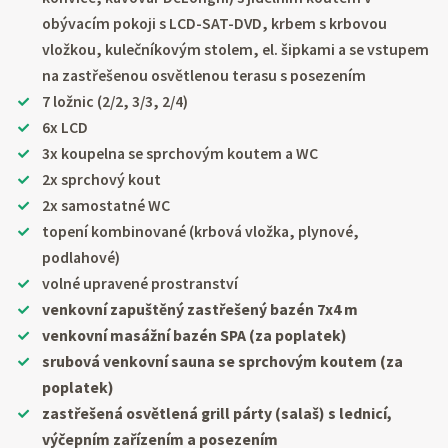
obývacím pokoji s LCD-SAT-DVD, krbem s krbovou
vložkou, kulečníkovým stolem, el. šipkami a se vstupem
na zastřešenou osvětlenou terasu s posezením
7 ložnic (2/2, 3/3, 2/4)
6x LCD
3x koupelna se sprchovým koutem a WC
2x sprchový kout
2x samostatné WC
topení kombinované (krbová vložka, plynové,
podlahové)
volné upravené prostranství
venkovní zapuštěný zastřešený bazén 7x4 m
venkovní masážní bazén SPA (za poplatek)
srubová venkovní sauna se sprchovým koutem (za
poplatek)
zastřešená osvětlená grill párty (salaš) s lednicí,
výčepním zařízením a posezením