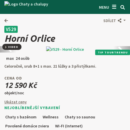
☰
VYHĽADÁVAČ CHÁT
MENU
INŠPIRUJTE SA
SDÍLET
V529
INFORMÁCIE O POBYTE
Horní Orlice
O NÁS
VIDEO
Predchádzajúca
Ďalši
TIP TOURTRENDU
KONTAKTY
max 24 osôb
Celoročně, srub 8+1 s max. 21 lůžky a 3 přistýlkami.
VSTUP PRO MAJITELE
CENA OD
HĽADAŤ NA WEBE
12 590 Kč
objekt/noc
PONÚKNUŤ OBJEKT
Ukázat ceny
NEJOBLÍBENĚJŠÍ VYBAVENÍ
CZ
SK
EN
DE
Chaty s bazénom
Wellness
Chaty so saunou
PL
Povolené domáce zviera
WI-FI (Internet)