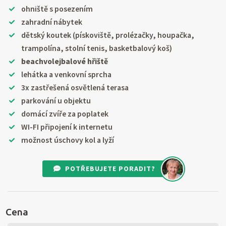
ohniště s posezením
zahradní nábytek
dětský koutek (pískoviště, prolézačky, houpačka,
trampolína, stolní tenis, basketbalový koš)
beachvolejbalové hřiště
lehátka a venkovní sprcha
3x zastřešená osvětlená terasa
parkování u objektu
domácí zvíře za poplatek
WI-FI připojení k internetu
možnost úschovy kol a lyží
POTŘEBUJETE PORADIT?
Cena