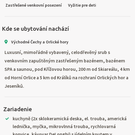
Zastřešené venkovní posezení
Vyžitie pre deti
Kde se ubytování nachází
Východné Čechy a Orlické hory
Luxusní, mimořádně vybavený, celodřevěný srub s
venkovním zapuštěným zastřešeným bazénem, bazénem
SPA a saunou, pod Křížovou horou, 200 m od Skiareálu, 4 km
od Horní Orlice a 5 km od Králíků na rozhraní Orlických hor a
Jeseníků.
Zariadenie
kuchyně (2x sklokeramická deska, el. trouba, americká
lednička, myčka, mikrovlnná trouba, rychlovarná
konvice, kávovar DeLonghi) s jídelním koutem v