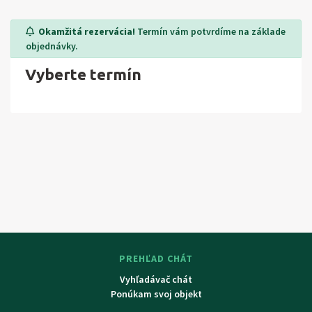
km, Dolní Morava 9 km (skibus z obce), Ski Mladkov-
Okamžitá rezervácia!
Termín vám potvrdíme na základe
Petrovičky 12 km, Ski Čenkovice 15 km, běžecké tratě v
objednávky.
okolí. Výlety do okolí: Kralický Sněžník , Suchý Vrch, tvrz
Vyberte termín
Bouda, pramen řeky Tichá Orlice, rozhledna na vrchu Val,
výlety do Orlických hor (Rokytnice, Říčky), cyklotrasy v
okolí.
PREHĽAD CHÁT
Vyhľadávač chát
Ponúkam svoj objekt