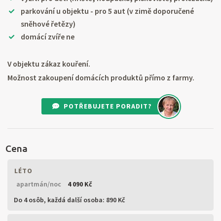
parkování u objektu - pro 5 aut (v zimě doporučené
sněhové řetězy)
domácí zvíře ne
V objektu zákaz kouření.
Možnost zakoupení domácích produktů přímo z farmy.
POTŘEBUJETE PORADIT?
Cena
LÉTO
apartmán/noc
4 090 Kč
Do 4 osôb,
každá další osoba: 890 Kč