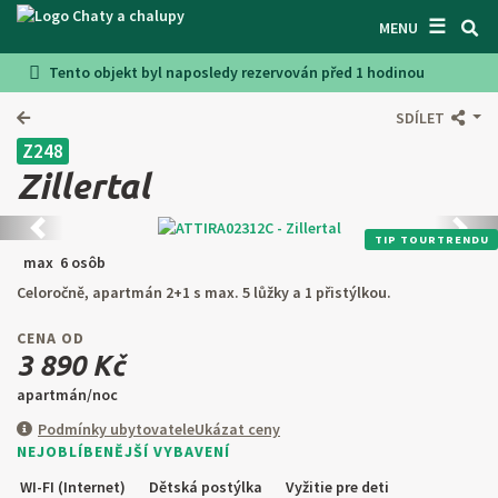
☰
VYHĽADÁVAČ CHÁT
MENU
Tento objekt byl naposledy rezervován před 1 hodinou
INŠPIRUJTE SA
SDÍLET
INFORMÁCIE O POBYTE
Z248
O NÁS
Zillertal
KONTAKTY
Predchádzajúca
Ďalši
TIP TOURTRENDU
max 6 osôb
VSTUP PRO MAJITELE
Celoročně, apartmán 2+1 s max. 5 lůžky a 1 přistýlkou.
HĽADAŤ NA WEBE
CENA OD
3 890 Kč
PONÚKNUŤ OBJEKT
apartmán/noc
Podmínky ubytovatele
Ukázat ceny
CZ
SK
EN
DE
NEJOBLÍBENĚJŠÍ VYBAVENÍ
PL
WI-FI (Internet)
Dětská postýlka
Vyžitie pre deti