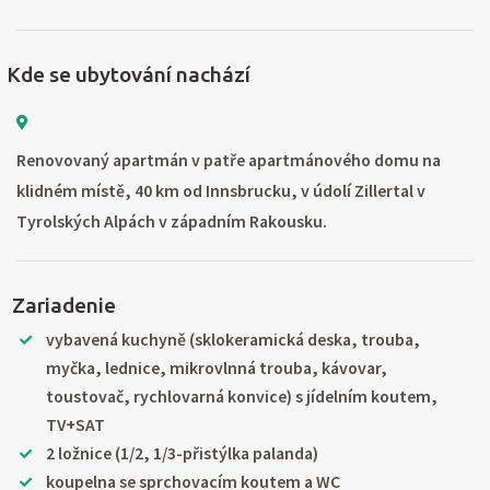
Kde se ubytování nachází
Renovovaný apartmán v patře apartmánového domu na
klidném místě, 40 km od Innsbrucku, v údolí Zillertal v
Tyrolských Alpách v západním Rakousku.
Zariadenie
vybavená kuchyně (sklokeramická deska, trouba,
myčka, lednice, mikrovlnná trouba, kávovar,
toustovač, rychlovarná konvice) s jídelním koutem,
TV+SAT
2 ložnice (1/2, 1/3-přistýlka palanda)
koupelna se sprchovacím koutem a WC