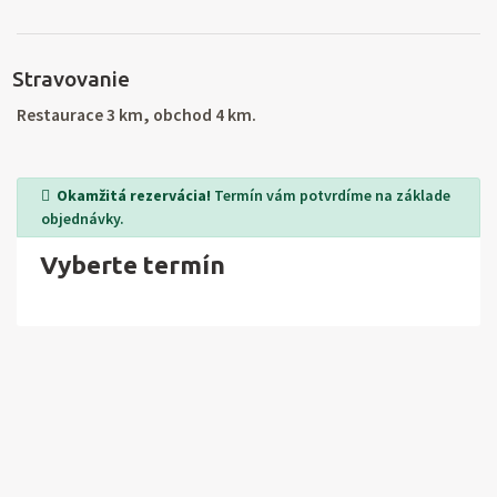
lyžařské středisko Fügen 20 km, lyžařská oblast
Rofanseilbahn Maurach 15 km. Turistika, cykloturistika,
Stravovanie
horolezectví, rafting, tandemové lety, vycházky po
soutězce, letní sáňkařská dráha, výlety lodí, lukostřelba.
Restaurace 3 km, obchod 4 km.
Okamžitá rezervácia!
Termín vám potvrdíme na základe
objednávky.
Vyberte termín