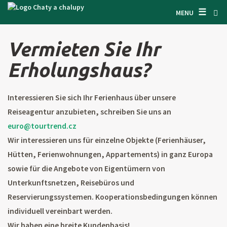
☰
SUCHEN UNTERKUNFT
MENU
LASSEN SIE SICH INSPIRIEREN
Vermieten Sie Ihr
BEDINGUNGEN
Erholungshaus?
ÜBER UNS
Interessieren Sie sich Ihr Ferienhaus über unsere
KONTAKTE
Reiseagentur anzubieten, schreiben Sie uns an
EINGANG FÜR DEN EIGENTÜMER
euro@tourtrend.cz
Wir interessieren uns für einzelne Objekte (Ferienhäuser,
SUCHEN AUF WEBSITE
Hütten, Ferienwohnungen, Appartements) in ganz Europa
sowie für die Angebote von Eigentümern von
OBJEKT ANBIETEN
Unterkunftsnetzen, Reisebüros und
Reservierungssystemen. Kooperationsbedingungen können
CZ
SK
EN
DE
individuell vereinbart werden.
PL
Wir haben eine breite Kundenbasis!