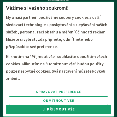
Vážíme si vašeho soukromí!
TOURTREND
My a naši partneři používáme soubory cookies a další
Über uns
sledovací technologie k poskytování a zlepšování našich
Kontakte
služeb, personalizaci obsahu a měření účinnosti reklam.
Můžete si vybrat, zda přijmete, odmítnete nebo
přizpůsobíte své preference.
Kliknutím na "Přijmout vše" souhlasíte s použitím všech
cookies. Kliknutím na "Odmítnout vše" budou použity
pouze nezbytné cookies. Svá nastavení můžete kdykoli
změnit.
Copyright (c) TOURTREND s.r.o. | 1990 - 2026 | Alle Inhalte dieser
Website unterliegen dem Schutz des Urheberrechts im Rahmen des
SPRAVOVAT PREFERENCE
Gesetzes Nr. 121/2000 Coll. Urheberrechts und der Vervielfältigung,
Verbreitung oder Veränderung des Inhalts dieser Seiten (vor allem
ODMÍTNOUT VŠE
Fotos und Videos) ist illegal.
PŘIJMOUT VŠE
Zásady zpracování cookies