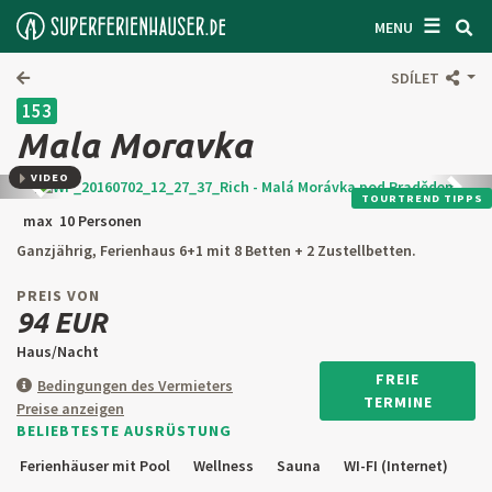
☰
SUCHEN UNTERKUNFT
MENU
LASSEN SIE SICH INSPIRIEREN
SDÍLET
153
BEDINGUNGEN
Mala Moravka
ÜBER UNS
VIDEO
Zurück
Weite
TOURTREND TIPPS
KONTAKTE
max 10 Personen
Ganzjährig, Ferienhaus 6+1 mit 8 Betten + 2 Zustellbetten.
EINGANG FÜR DEN EIGENTÜMER
PREIS VON
SUCHEN AUF WEBSITE
94 EUR
Haus/Nacht
OBJEKT ANBIETEN
FREIE
Bedingungen des Vermieters
TERMINE
Preise anzeigen
BELIEBTESTE AUSRÜSTUNG
CZ
SK
EN
DE
Ferienhäuser mit Pool
Wellness
Sauna
WI-FI (Internet)
PL