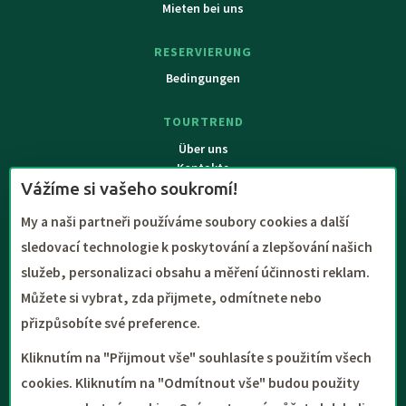
Mieten bei uns
RESERVIERUNG
Bedingungen
TOURTREND
Über uns
Kontakte
Vážíme si vašeho soukromí!
My a naši partneři používáme soubory cookies a další
sledovací technologie k poskytování a zlepšování našich
služeb, personalizaci obsahu a měření účinnosti reklam.
Můžete si vybrat, zda přijmete, odmítnete nebo
přizpůsobíte své preference.
Kliknutím na "Přijmout vše" souhlasíte s použitím všech
Copyright (c) TOURTREND s.r.o. | 1990 - 2026 | Alle Inhalte dieser
cookies. Kliknutím na "Odmítnout vše" budou použity
Website unterliegen dem Schutz des Urheberrechts im Rahmen des