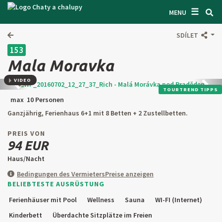
☰
SUCHEN UNTERKUNFT
MENU
LASSEN SIE SICH INSPIRIEREN
SDÍLET
153
BEDINGUNGEN
Mala Moravka
ÜBER UNS
VIDEO
Zurück
Weite
TOURTREND TIPPS
KONTAKTE
max 10 Personen
Ganzjährig, Ferienhaus 6+1 mit 8 Betten + 2 Zustellbetten.
EINGANG FÜR DEN EIGENTÜMER
PREIS VON
SUCHEN AUF WEBSITE
94 EUR
Haus/Nacht
OBJEKT ANBIETEN
Bedingungen des Vermieters
Preise anzeigen
BELIEBTESTE AUSRÜSTUNG
CZ
SK
EN
DE
Ferienhäuser mit Pool
Wellness
Sauna
WI-FI (Internet)
PL
Kinderbett
Überdachte Sitzplätze im Freien