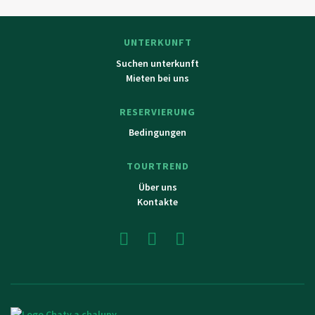
Stausee Dlouhe Strane und Slezska Harta, Seilbahn auf
Serak und Cervenohorske sedlo, ganztägige Ausflüge nach
UNTERKUNFT
Polen.
Suchen unterkunft
Mieten bei uns
RESERVIERUNG
Bedingungen
TOURTREND
Über uns
Kontakte