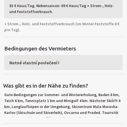
81 € Haus/Tag. Nebensaison: 69 € Haus/Tag + Strom-, Holz-
und Feststoffverbrauch.
+ Strom-, Holz- und Feststoffverbrauch (im Winter Feststoffe 8 €
pro Tag).
Bedingungen des Vermieters
Nutné vlastní povlečení !
Was gibt es in der Nähe zu finden?
Gute Bedingungen zur Sommer- und Wintererholung, Baden 8 km,
Teich 6 km, Tennisplatz 1 km und Minigolf 4 km. Nächster Skilift 6
km, Langlaufloipen in der Umgebung, Skizentrum Mala Moravka-
Karlov (Skischule und Skiverleih), Ovcarna und Praded. Touristik
im Altvatergebirge. Ausflüge: Karlova Studanka, Karlov, Bruntal,
Vrbno pod Pradedem, Ovcarna-Praded, Kurort Jesenik, Höhle