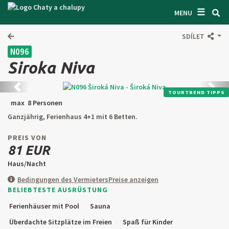
☰
SUCHEN UNTERKUNFT
MENU
LASSEN SIE SICH INSPIRIEREN
SDÍLET
N096
BEDINGUNGEN
Siroka Niva
ÜBER UNS
Zurück
Weite
TOURTREND TIPPS
KONTAKTE
max 8 Personen
Ganzjährig, Ferienhaus 4+1 mit 6 Betten.
EINGANG FÜR DEN EIGENTÜMER
PREIS VON
SUCHEN AUF WEBSITE
81 EUR
Haus/Nacht
OBJEKT ANBIETEN
Bedingungen des Vermieters
Preise anzeigen
BELIEBTESTE AUSRÜSTUNG
CZ
SK
EN
DE
Ferienhäuser mit Pool
Sauna
PL
Überdachte Sitzplätze im Freien
Spaß für Kinder