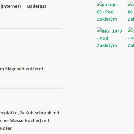
 (Internet)
Badefass
m Skigebiet entfernt
heplatte, 2x Kühlschrank mit
ischer Wasserkocher) mit
elofen