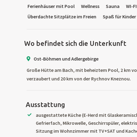
Ferienhäuser mit Pool
Wellness
Sauna
WI-FI
Überdachte Sitzplätze im Freien
Spaß für Kinder
Wo befindet sich die Unterkunft
Ost-Böhmen und Adlergebirge
Große Hütte am Bach, mit beheiztem Pool, 2 km vo
verzaubert und 20 km von der Rychnov Kneznou.
Ausstattung
ausgestattete Küche (E-Herd mit Glaskeramisc
Gefrierfach, Mikrowelle, Geschirrspüler, elektr
Sitzung im Wohnzimmer mit TV+SAT und Kach