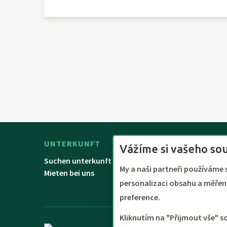
UNTERKUNFT
RESERVIERUNG
Vážíme si vašeho so
Suchen unterkunft
Bedingungen
My a naši partneři používáme 
Mieten bei uns
personalizaci obsahu a měření
preference.
Kliknutím na "Přijmout vše" s