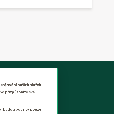
lepšování našich služeb,
bo přizpůsobíte své
še" budou použity pouze