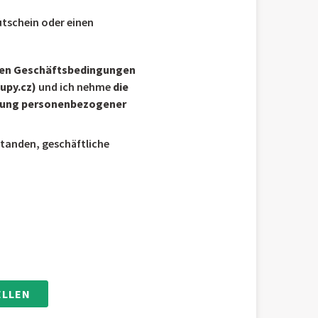
tschein oder einen
nen Geschäftsbedingungen
upy.cz)
und ich nehme
die
itung personenbezogener
standen, geschäftliche
ELLEN