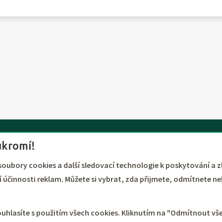
TOURTREND
ukromí!
Über uns
soubory cookies a další sledovací technologie k poskytování a z
Kontakte
 účinnosti reklam. Můžete si vybrat, zda přijmete, odmítnete ne
ouhlasíte s použitím všech cookies. Kliknutím na "Odmítnout v